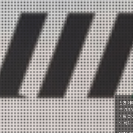
전면 테
픈 카페
사를 즐
의 벽화