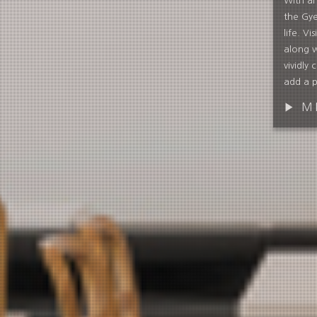
With an
the Gye
life. V
along w
vividly
add a 
▶ M